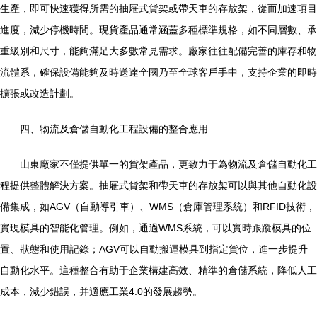
生產，即可快速獲得所需的抽屜式貨架或帶天車的存放架，從而加速項目
進度，減少停機時間。現貨產品通常涵蓋多種標準規格，如不同層數、承
重級別和尺寸，能夠滿足大多數常見需求。廠家往往配備完善的庫存和物
流體系，確保設備能夠及時送達全國乃至全球客戶手中，支持企業的即時
擴張或改造計劃。
四、物流及倉儲自動化工程設備的整合應用
山東廠家不僅提供單一的貨架產品，更致力于為物流及倉儲自動化工
程提供整體解決方案。抽屜式貨架和帶天車的存放架可以與其他自動化設
備集成，如AGV（自動導引車）、WMS（倉庫管理系統）和RFID技術，
實現模具的智能化管理。例如，通過WMS系統，可以實時跟蹤模具的位
置、狀態和使用記錄；AGV可以自動搬運模具到指定貨位，進一步提升
自動化水平。這種整合有助于企業構建高效、精準的倉儲系統，降低人工
成本，減少錯誤，并適應工業4.0的發展趨勢。