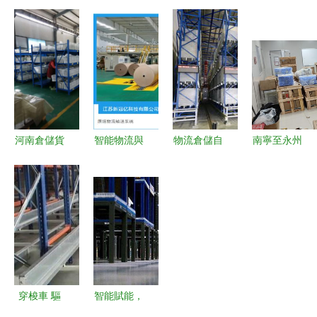
當服裝紡織
線與物流倉
現代物流及
以智能倉配
行業擁抱智
儲系統工程
倉儲自動化
一體化，開
慧物流與倉
特點、工藝
的核心引擎
啟工廠物流
儲自動化工
布局及設備
自動化新篇
程設備
應用
章
河南倉儲貨
智能物流與
物流倉儲自
南寧至永州
架廠家 引
智造未來
動化 驅動
物流運輸服
領物流及倉
華南國際瓦
現代供應鏈
務與倉儲自
儲自動化工
楞展引領倉
的五大核心
動化解決方
程設備新篇
儲與工廠自
系統
案
章
動化新浪潮
穿梭車 驅
智能賦能，