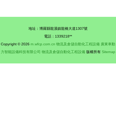
動倉儲物流
重塑未來
邁向智能高
物流倉儲智
效新時代
能化升級的
必然趨勢與
地址：博羅縣龍溪鎮龍橋大道1307號
自動化設備
電話：1339218**
發展
Copyright © 2026
m.wfcp.com.cn
物流及倉儲自動化工程設備
廣東車動
力智能設備科技有限公司
物流及倉儲自動化工程設備
版權所有
Sitemap