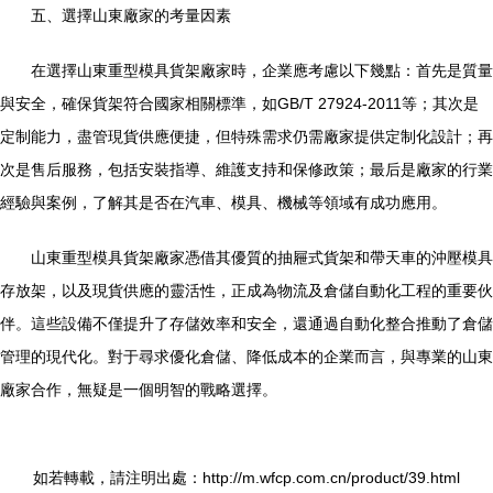
五、選擇山東廠家的考量因素
在選擇山東重型模具貨架廠家時，企業應考慮以下幾點：首先是質量
與安全，確保貨架符合國家相關標準，如GB/T 27924-2011等；其次是
定制能力，盡管現貨供應便捷，但特殊需求仍需廠家提供定制化設計；再
次是售后服務，包括安裝指導、維護支持和保修政策；最后是廠家的行業
經驗與案例，了解其是否在汽車、模具、機械等領域有成功應用。
山東重型模具貨架廠家憑借其優質的抽屜式貨架和帶天車的沖壓模具
存放架，以及現貨供應的靈活性，正成為物流及倉儲自動化工程的重要伙
伴。這些設備不僅提升了存儲效率和安全，還通過自動化整合推動了倉儲
管理的現代化。對于尋求優化倉儲、降低成本的企業而言，與專業的山東
廠家合作，無疑是一個明智的戰略選擇。
如若轉載，請注明出處：http://m.wfcp.com.cn/product/39.html