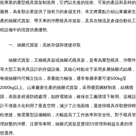
批專業的重型模具貨架制造商，它們以先進的技術、可靠的產品和及時的
服務，為各類企業提供了強有力的倉儲支持。本文將重點介紹山東廠家生
產的抽屜式貨架、帶天車的沖壓模具存放架，及其在物流及倉儲自動化工
程設備中的現貨供應優勢。
一、抽屜式貨架：高效存儲與便捷存取
抽屜式貨架，又稱模具架或抽屜式模具架，是專為重型模具、沖壓件
等大型工裝夾具設計的存儲設備。其核心特點在于采用多層抽屜式結構，
每個抽屜均可獨立拉出，承重能力極強，通常每層承重可達500kg至
2000kg以上。山東廠家生產的抽屜式貨架，采用優質鋼材制造，結構穩
固，表面多經過防銹處理，如靜電噴涂，確保在工廠環境下耐用。這種設
計不僅最大化利用了垂直空間，減少了占地面積，還使得模具存取變得輕
松便捷，無需重型設備輔助，大幅提高了工作效率和安全性。對于模具管
理頻繁的沖壓、注塑等車間，抽屜式貨架是實現5S管理和精益生產的理
想選擇。