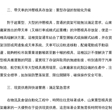
二、帶天車的沖壓模具存放架：重型存儲的智能化升級
對于超重型、大型的沖壓模具，普通的貨架可能無法滿足需求。山東
廠家推出的帶天車（又稱行車或橋式起重機）的沖壓模具存放架，便是一
種高端解決方案。這種貨架通常結合了重型層板式或抽屜式結構，并在貨
架頂部或周邊集成天車系統。天車可以沿軌道移動，配備電動或手動葫
蘆，能夠輕松吊裝重量達數噸甚至數十噸的模具。這種設計不僅解決了重
型模具搬運難的問題，還實現了存儲與取用的無縫銜接，特別適用于汽車
制造、航空航天等大型模具應用場景。山東廠家在此類設備的生產中，注
重安全標準，如加裝防墜落裝置、限位開關等，確保操作安全可靠。
三、現貨供應與快速響應：滿足緊急需求
在物流及倉儲自動化工程中，時間往往意味著成本。山東重型模具貨
架廠家的一大優勢在于提供現貨供應。這意味著企業無需長時間等待定制